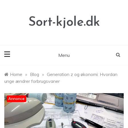
Skip
to
content
Sort-kjole.dk
Menu
Home
»
Blog
»
Generation z og økonomi: Hvordan
unge ændrer forbrugsvaner
Annonce