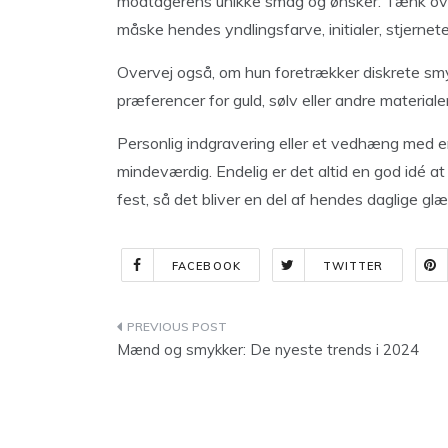
modtagerens unikke smag og ønsker. Tænk over
måske hendes yndlingsfarve, initialer, stjernete
Overvej også, om hun foretrækker diskrete smy
præferencer for guld, sølv eller andre materialer
Personlig indgravering eller et vedhæng med e
mindeværdig. Endelig er det altid en god idé a
fest, så det bliver en del af hendes daglige glæ
FACEBOOK
TWITTER
Indlægsnavigation
Mænd og smykker: De nyeste trends i 2024