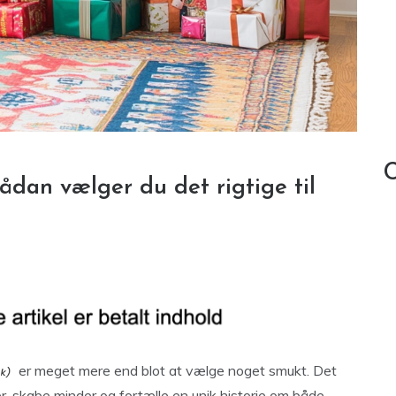
C
ådan vælger du det rigtige til
er meget mere end blot at vælge noget smukt. Det
er, skabe minder og fortælle en unik historie om både