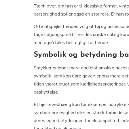
Tænk over, om hun er til klassiske former, vint
personlighed spiller også en stor rolle: Er hun r
Ofte afspejler hendes valg af tøj og accessorie
tage udgangspunkt i hendes unikke stil og karak
men også føles helt rigtigt for hende.
Symbolik og betydning b
Smykker er langt mere end blot smukke access
symbolik, som kan gøre gaven endnu mere pe
tiden været brugt som kærlighedserklæringer,
beskyttelse.
Et hjertevedhæng kan for eksempel udtrykke 
symbolisere evighed eller en stærk forbindels
deres egne betydninger; for eksempel forbindes
for renhed og elegance.