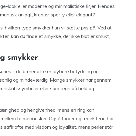
age-look eller moderne og minimalistiske linjer. Hendes
omantisk anlagt, kreativ, sporty eller elegant?
s, hvilken type smykker hun vil sætte pris på. Ved at
ter, kan du finde et smykke, der ikke blot er smukt,
ag smykker
ories – de bærer ofte en dybere betydning og
rsonlig og mindeværdig. Mange smykker har gennem
 venskabssymboler eller som tegn på held og
kærlighed og hengivenhed, mens en ring kan
e mellem to mennesker. Også farver og ædelstene har
 safir ofte med visdom og loyalitet, mens perler står