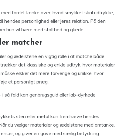
r med fordel tænke over, hvad smykket skal udtrykke,
il hendes personlighed eller jeres relation. På den
m hun vil bære med stolthed og glæde.
der matcher
aler og ædelstene en vigtig rolle i at matche både
trækker det klassiske og enkle udtryk, hvor materialer
 måske elsker det mere farverige og unikke, hvor
føje et personligt præg.
i så fald kan genbrugsguld eller lab-dyrkede
smykkets sten eller metal kan fremhæve hendes
. Når du vælger materialer og ædelstene med omtanke,
erencer, og giver en gave med særlig betydning.