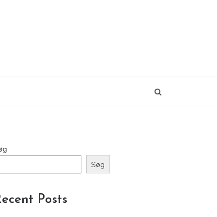
øg
Søg
ecent Posts