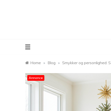
Skip
to
content
Home
»
Blog
»
Smykker og personlighed: Så
Annonce