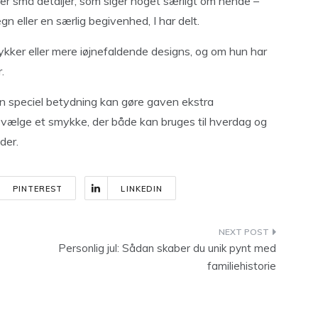
 små detaljer, som siger noget særligt om hende –
gn eller en særlig begivenhed, I har delt.
kker eller mere iøjnefaldende designs, og om hun har
.
n speciel betydning kan gøre gaven ekstra
t vælge et smykke, der både kan bruges til hverdag og
der.
PINTEREST
LINKEDIN
Personlig jul: Sådan skaber du unik pynt med
familiehistorie