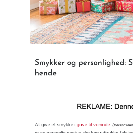
Smykker og personlighed: S
hende
At give et smykke i
gave til veninde
er en personlig gestus, der kan udtrykke følels